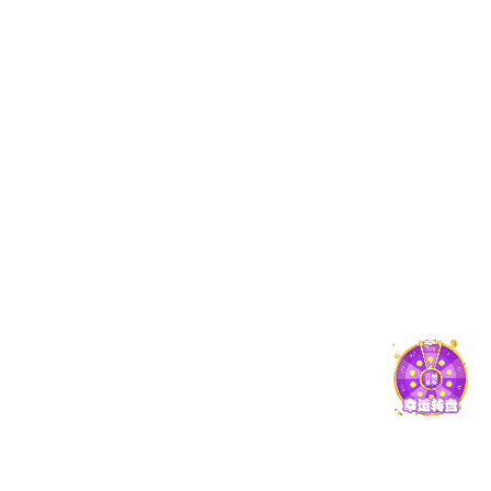
2025-11-28
世界杯网址大全_世界杯网页登录: 北京大学法学院
—中电工程2025年法律合规高端人才高级研修班成
功举办
2025-11-22
世界杯网址大全_世界杯网页登录: 北京大学法学院
—湖南弘一律师事务所“金雕计划”合伙人律师研修班
成功举办