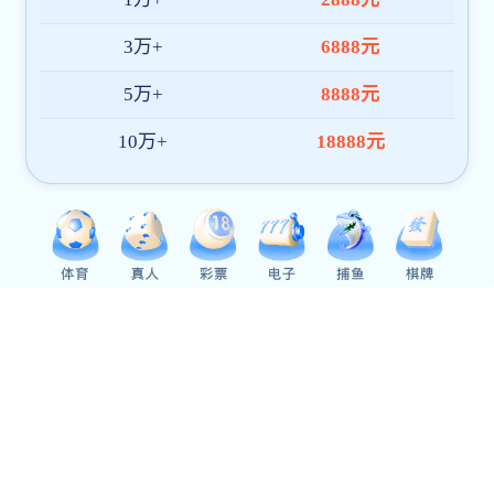
2025-12-14
世界杯网址大全_世界杯网页登录:北京大学法学院—
湖南省安仁县民营经济人士高级研修班在北京大学法
学院成功举办
2025-11-28
世界杯网址大全_世界杯网页登录:北京大学法学院—
中远海运集团2025年度总法律顾问及涉外法治领军
人才培训班成功举办