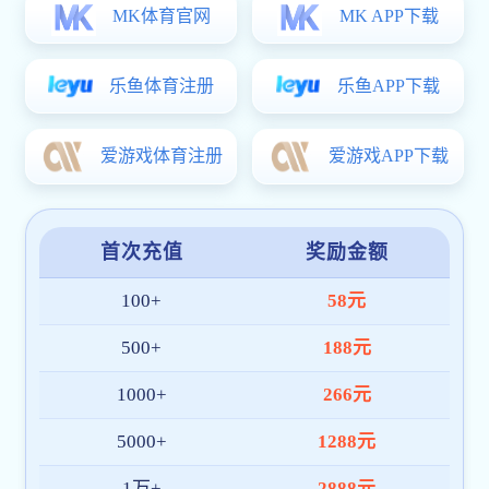
世界杯网址大全_世界杯网页登录:2025年北京市百名高端涉
外法治人才培养项目港澳研学模块回顾
2025-12-15
世界杯网址大全_世界杯网页登录:北京大学法学院—国浩律
师事务所英才计划研修班（第5期）成功举办