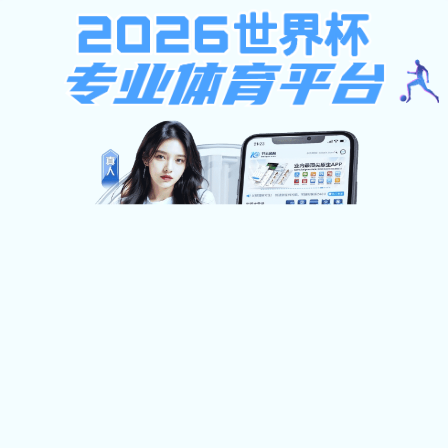
世界杯网址大全_世界杯网页登录
/
首页
/
新闻中心
/
培训动态
培训动态