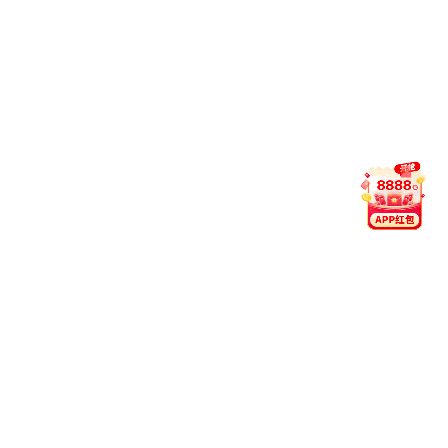
2025-10-31
世界杯网址大全_世界杯网页登录: 北京大学—中国
石油产业金融研修班（第二期）成功举办
2025-10-31
世界杯网址大全_世界杯网页登录: 北京大学法学院
——北京市丰台区人民法院综合素养提升培训班（第
3期）成功举办